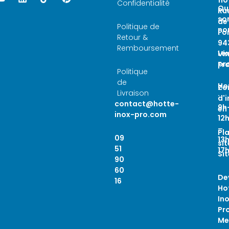
Confidentialité
Qu
Ru
so
de
Politique de
no
Fo
Retour &
94
Remboursement
Le
Vi
pr
Fr
Politique
de
Ho
Zo
Livraison
:
d'
contact@hotte-
9h
en
inox-pro.com
12
–
Pl
09
13
sit
51
17
Si
90
60
De
16
Ho
In
Pro
Me