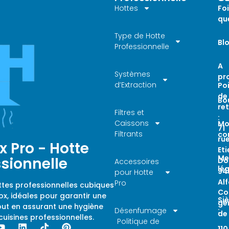
Hottes
Foi
qu
Type de Hotte
Bl
Professionnelle
A
Systèmes
pr
d’Extraction
Po
de
Bo
ret
Filtres et
:
Caissons
Mo
71
Filtrants
co
ru
x Pro - Hotte
Et
Me
ssionnelle
Do
Accessoires
lé
94
pour Hotte
Alf
Pro
tes professionnelles cubiques
Co
ox, idéales pour garantir une
Si
gé
out en assurant une hygiène
Désenfumage
:
de
cuisines professionnelles.
Politique de
110